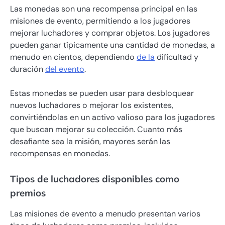
Las monedas son una recompensa principal en las
misiones de evento, permitiendo a los jugadores
mejorar luchadores y comprar objetos. Los jugadores
pueden ganar típicamente una cantidad de monedas, a
menudo en cientos, dependiendo
de la
dificultad y
duración
del evento
.
Estas monedas se pueden usar para desbloquear
nuevos luchadores o mejorar los existentes,
convirtiéndolas en un activo valioso para los jugadores
que buscan mejorar su colección. Cuanto más
desafiante sea la misión, mayores serán las
recompensas en monedas.
Tipos de luchadores disponibles como
premios
Las misiones de evento a menudo presentan varios