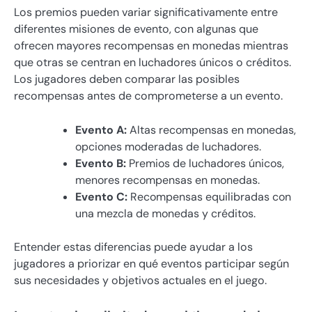
Los premios pueden variar significativamente entre
diferentes misiones de evento, con algunas que
ofrecen mayores recompensas en monedas mientras
que otras se centran en luchadores únicos o créditos.
Los jugadores deben comparar las posibles
recompensas antes de comprometerse a un evento.
Evento A:
Altas recompensas en monedas,
opciones moderadas de luchadores.
Evento B:
Premios de luchadores únicos,
menores recompensas en monedas.
Evento C:
Recompensas equilibradas con
una mezcla de monedas y créditos.
Entender estas diferencias puede ayudar a los
jugadores a priorizar en qué eventos participar según
sus necesidades y objetivos actuales en el juego.