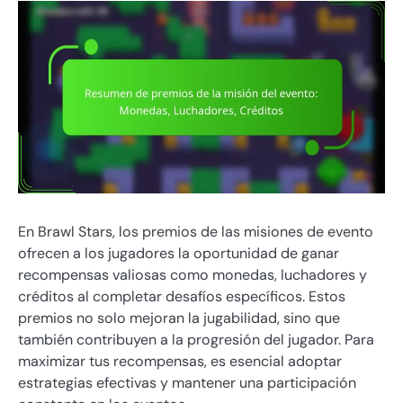
En Brawl Stars, los premios de las misiones de evento
ofrecen a los jugadores la oportunidad de ganar
recompensas valiosas como monedas, luchadores y
créditos al completar desafíos específicos. Estos
premios no solo mejoran la jugabilidad, sino que
también contribuyen a la progresión del jugador. Para
maximizar tus recompensas, es esencial adoptar
estrategias efectivas y mantener una participación