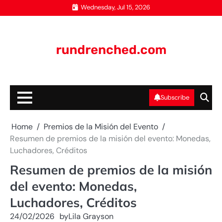
Skip
Wednesday, Jul 15, 2026
to
content
rundrenched.com
Subscribe
Home
Premios de la Misión del Evento
Resumen de premios de la misión del evento: Monedas,
Luchadores, Créditos
Resumen de premios de la misión
del evento: Monedas,
Luchadores, Créditos
24/02/2026
by
Lila Grayson