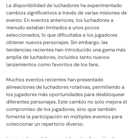
La disponibilidad de luchadores ha experimentado
cambios significativos a través de varias misiones de
evento. En eventos anteriores, los luchadores a
menudo estaban limitados a unos pocos
seleccionados, lo que dificultaba a los jugadores
obtener nuevos personajes. Sin embargo, las
tendencias recientes han introducido una gama más
amplia de luchadores, incluidos tanto nuevos
lanzamientos como favoritos de los fans.
Muchos eventos recientes han presentado
alineaciones de luchadores rotativas, permitiendo a
los jugadores más oportunidades para desbloquear
diferentes personajes. Este cambio no solo mejora el
compromiso de los jugadores, sino que también
fomenta la participación en múltiples eventos para
coleccionar un repertorio diverso.