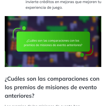
invierte créditos en mejoras que mejoren tu
experiencia de juego.
¿Cuáles son las comparaciones con
los premios de misiones de evento
anteriores?