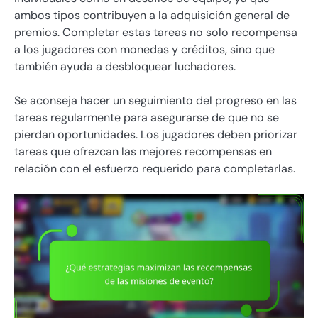
ambos tipos contribuyen a la adquisición general de
premios. Completar estas tareas no solo recompensa
a los jugadores con monedas y créditos, sino que
también ayuda a desbloquear luchadores.
Se aconseja hacer un seguimiento del progreso en las
tareas regularmente para asegurarse de que no se
pierdan oportunidades. Los jugadores deben priorizar
tareas que ofrezcan las mejores recompensas en
relación con el esfuerzo requerido para completarlas.