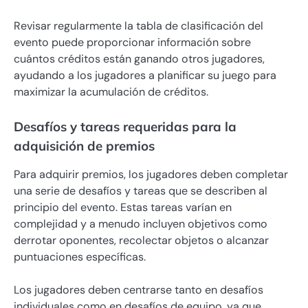
Revisar regularmente la tabla de clasificación del
evento puede proporcionar información sobre
cuántos créditos están ganando otros jugadores,
ayudando a los jugadores a planificar su juego para
maximizar la acumulación de créditos.
Desafíos y tareas requeridas para la
adquisición de premios
Para adquirir premios, los jugadores deben completar
una serie de desafíos y tareas que se describen al
principio del evento. Estas tareas varían en
complejidad y a menudo incluyen objetivos como
derrotar oponentes, recolectar objetos o alcanzar
puntuaciones específicas.
Los jugadores deben centrarse tanto en desafíos
individuales como en desafíos de equipo, ya que